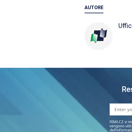
AUTORE
Uffi
Re
FEMI-CZ si im
vengono utili
dell’informat