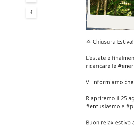
🌞 Chiusura Estiva!
L'estate è finalme
ricaricare le
#ener
Vi informiamo che i
Riapriremo il 25 ag
#entusiasmo
e
#p
Buon relax estivo a