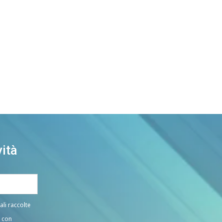
ità
ali raccolte
i con