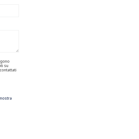
engono
ti su
contattati
 nostra