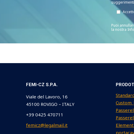
suggerimenti 
Accett
Puoi annullar
la nostra Inf
FEMI-CZ S.P.A.
PRODOT
Standard
Viale del Lavoro, 16
Custom |
45100 ROVIGO – ITALY
Passerell
+39 0425 470711
Passerel
femicz@legalmail.it
Elementi
portacav