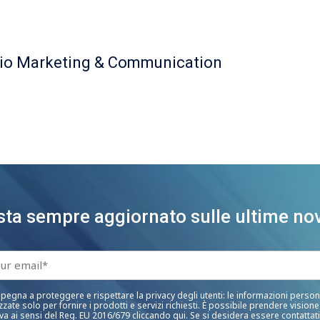
cio Marketing & Communication
sta sempre aggiornato sulle ultime nov
pegna a proteggere e rispettare la privacy degli utenti: le informazioni person
zzate solo per fornire i prodotti e servizi richiesti. È possibile prendere visione
iva ai sensi del Reg. EU 2016/679 cliccando qui. Se si desidera essere contattat