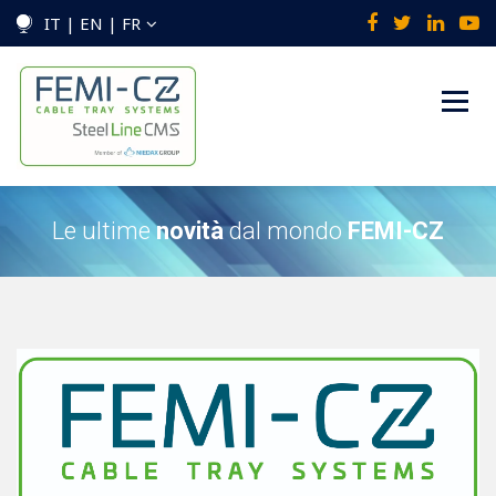
IT | EN | FR
Le ultime
novità
dal mondo
FEMI-CZ